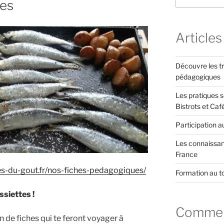
ues
Articles
Découvre les tr
pédagogiques
Les pratiques s
Bistrots et Caf
Participation a
Les connaissanc
France
es-du-gout.fr/nos-fiches-pedagogiques/
Formation au t
ssiettes !
Comment
 de fiches qui te feront voyager à