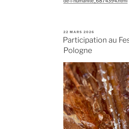
de-l-humanite_6874394.html
PUBLIÉ
22 MARS 2026
LE
Participation au Fe
Pologne