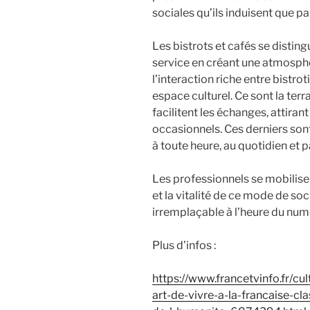
sociales qu’ils induisent que pa
Les bistrots et cafés se distin
service en créant une atmosphèr
l’interaction riche entre bistrot
espace culturel. Ce sont la terra
facilitent les échanges, attirant
occasionnels. Ces derniers sont
à toute heure, au quotidien et par
Les professionnels se mobilis
et la vitalité de ce mode de soci
irremplaçable à l’heure du num
Plus d’infos :
https://www.francetvinfo.fr/cu
art-de-vivre-a-la-francaise-cl