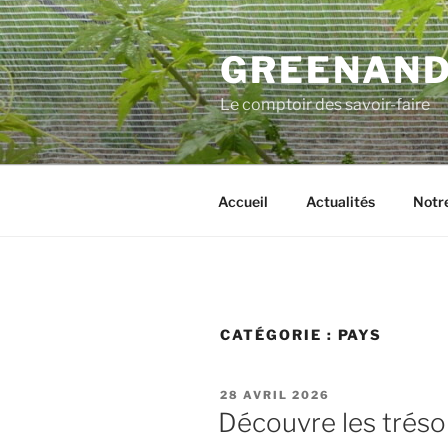
Aller
au
GREENAN
contenu
principal
Le comptoir des savoir-faire
Accueil
Actualités
Notre
CATÉGORIE :
PAYS
PUBLIÉ
28 AVRIL 2026
LE
Découvre les trésor