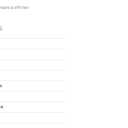
ire à afficher.
s
4
24