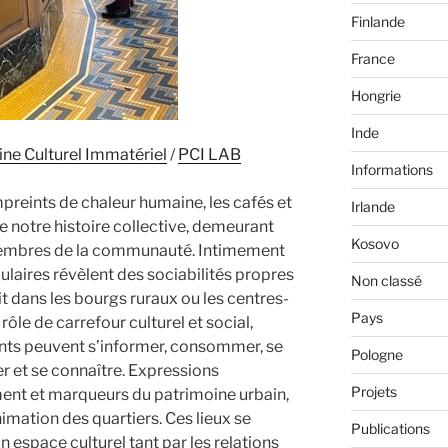
Finlande
France
Hongrie
Inde
ine Culturel Immatériel
/
PCI LAB
Informations
mpreints de chaleur humaine, les cafés et
Irlande
de notre histoire collective, demeurant
Kosovo
 membres de la communauté. Intimement
opulaires révèlent des sociabilités propres
Non classé
oit dans les bourgs ruraux ou les centres-
Pays
 rôle de carrefour culturel et social,
ants peuvent s’informer, consommer, se
Pologne
er et se connaître. Expressions
Projets
ment et marqueurs du patrimoine urbain,
nimation des quartiers. Ces lieux se
Publications
espace culturel tant par les relations