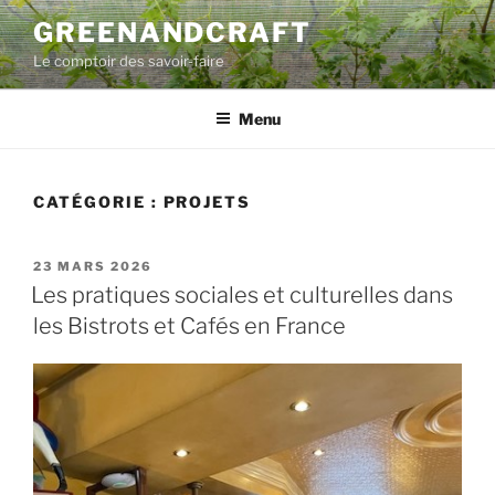
Aller
GREENANDCRAFT
au
Le comptoir des savoir-faire
contenu
principal
Menu
CATÉGORIE :
PROJETS
PUBLIÉ
23 MARS 2026
LE
Les pratiques sociales et culturelles dans
les Bistrots et Cafés en France