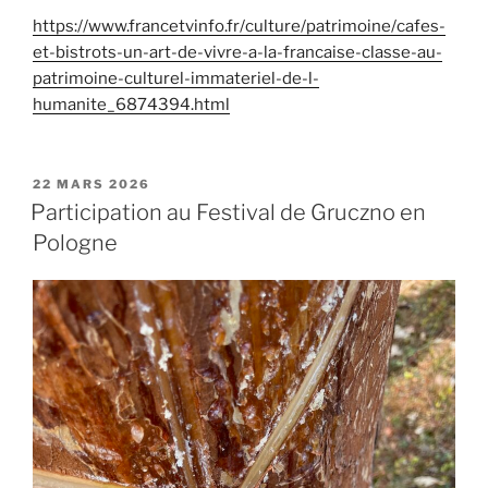
https://www.francetvinfo.fr/culture/patrimoine/cafes-
et-bistrots-un-art-de-vivre-a-la-francaise-classe-au-
patrimoine-culturel-immateriel-de-l-
humanite_6874394.html
PUBLIÉ
22 MARS 2026
LE
Participation au Festival de Gruczno en
Pologne