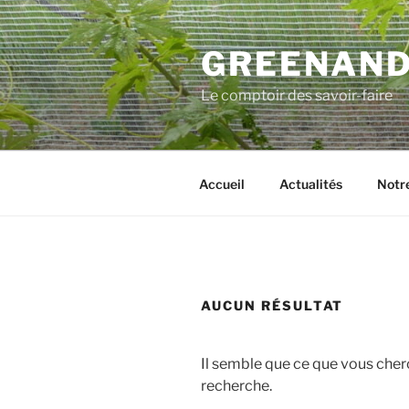
Aller
au
GREENAN
contenu
principal
Le comptoir des savoir-faire
Accueil
Actualités
Notre
AUCUN RÉSULTAT
Il semble que ce que vous cher
recherche.