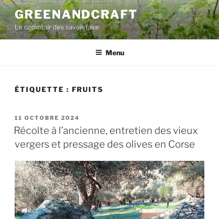
Aller
GREENANDCRAFT
au
Le comptoir des savoir-faire
contenu
principal
Menu
ÉTIQUETTE :
FRUITS
PUBLIÉ
11 OCTOBRE 2024
LE
Récolte à l’ancienne, entretien des vieux
vergers et pressage des olives en Corse