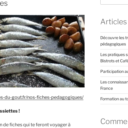
ues
Articles
Découvre les tr
pédagogiques
Les pratiques s
Bistrots et Caf
Participation a
Les connaissanc
France
es-du-gout.fr/nos-fiches-pedagogiques/
Formation au t
ssiettes !
Comment
 de fiches qui te feront voyager à