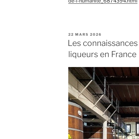
de-l-humanite_6874394.html
PUBLIÉ
22 MARS 2026
LE
Les connaissances 
liqueurs en France