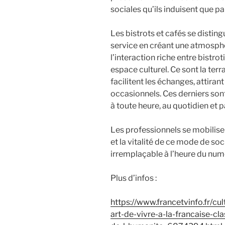
sociales qu’ils induisent que pa
Les bistrots et cafés se distin
service en créant une atmosphèr
l’interaction riche entre bistrot
espace culturel. Ce sont la terra
facilitent les échanges, attirant
occasionnels. Ces derniers sont
à toute heure, au quotidien et par
Les professionnels se mobilis
et la vitalité de ce mode de soci
irremplaçable à l’heure du num
Plus d’infos :
https://www.francetvinfo.fr/cu
art-de-vivre-a-la-francaise-cl