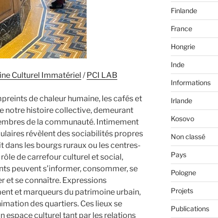
Finlande
France
Hongrie
Inde
ine Culturel Immatériel
/
PCI LAB
Informations
mpreints de chaleur humaine, les cafés et
Irlande
de notre histoire collective, demeurant
Kosovo
 membres de la communauté. Intimement
opulaires révèlent des sociabilités propres
Non classé
oit dans les bourgs ruraux ou les centres-
Pays
 rôle de carrefour culturel et social,
ants peuvent s’informer, consommer, se
Pologne
er et se connaître. Expressions
Projets
ment et marqueurs du patrimoine urbain,
nimation des quartiers. Ces lieux se
Publications
espace culturel tant par les relations