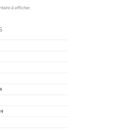
ire à afficher.
s
4
24