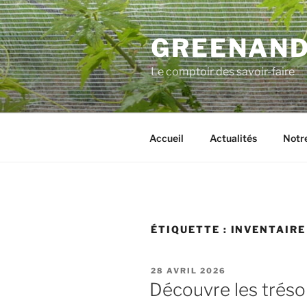
Aller
au
GREENAN
contenu
principal
Le comptoir des savoir-faire
Accueil
Actualités
Notre
ÉTIQUETTE :
INVENTAIRE
PUBLIÉ
28 AVRIL 2026
LE
Découvre les trésor