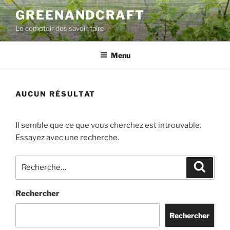
Aller
GREENANDCRAFT
au
Le comptoir des savoir-faire
contenu
principal
Menu
AUCUN RÉSULTAT
Il semble que ce que vous cherchez est introuvable.
Essayez avec une recherche.
Recherche
Recher
pour
:
Rechercher
Rechercher