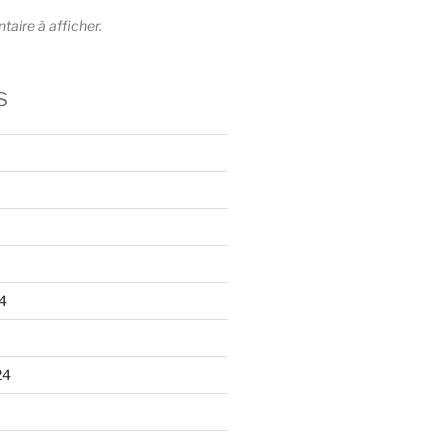
ire à afficher.
s
4
24