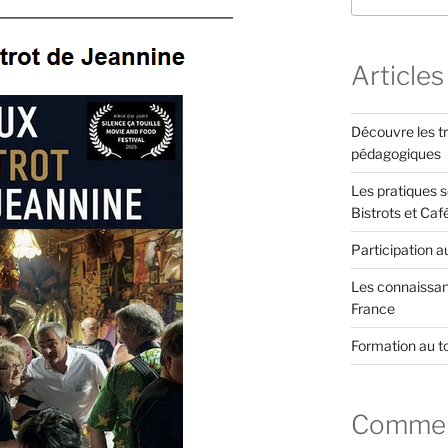
Articles
Découvre les tr
pédagogiques
Les pratiques s
Bistrots et Caf
Participation a
Les connaissanc
France
Formation au t
Comment