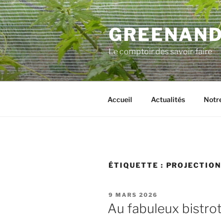
Aller
au
GREENAN
contenu
principal
Le comptoir des savoir-faire
Accueil
Actualités
Notre
ÉTIQUETTE :
PROJECTIO
PUBLIÉ
9 MARS 2026
LE
Au fabuleux bistro