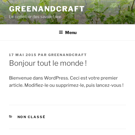
Aller
GREENANDCRAFT
au
Le comptoir des savoir-faire
contenu
principal
Menu
PUBLIÉ
17 MAI 2015
PAR
GREENANDCRAFT
LE
Bonjour tout le monde !
Bienvenue dans WordPress. Ceci est votre premier
article. Modifiez-le ou supprimez-le, puis lancez-vous !
CATÉGORIES
NON CLASSÉ