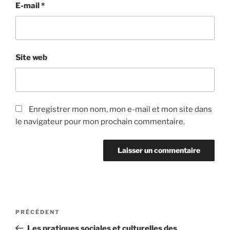
E-mail
*
Site web
Enregistrer mon nom, mon e-mail et mon site dans
le navigateur pour mon prochain commentaire.
Navigation
Article
PRÉCÉDENT
de
précédent
Les pratiques sociales et culturelles des