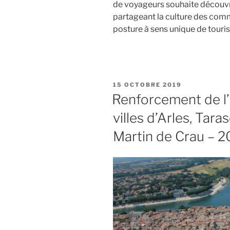
de voyageurs souhaite découvri
partageant la culture des comm
posture à sens unique de tour
PUBLIÉ
15 OCTOBRE 2019
LE
Renforcement de l’a
villes d’Arles, Tar
Martin de Crau – 2