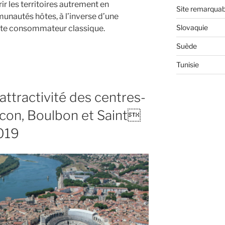
r les territoires autrement en
Site remarquab
unautés hôtes, à l’inverse d’une
Slovaquie
iste consommateur classique.
Suède
Tunisie
ttractivité des centres-
ascon, Boulbon et Saint
019