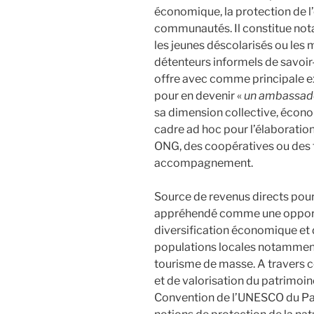
économique, la protection de l
communautés. Il constitue not
les jeunes déscolarisés ou l
détenteurs informels de savoir-f
offre avec comme principale ex
pour en devenir «
un ambassad
sa dimension collective, écono
cadre ad hoc pour l’élaboration
ONG, des coopératives ou des 
accompagnement.
Source de revenus directs pour
appréhendé comme une opport
diversification économique et d
populations locales notamment 
tourisme de masse. A travers ce
et de valorisation du patrimoine
Convention de l’UNESCO du Pa