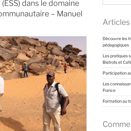
e (ESS) dans le domaine
communautaire – Manuel
Articles
Découvre les tr
pédagogiques
Les pratiques s
Bistrots et Caf
Participation a
Les connaissanc
France
Formation au t
Comment