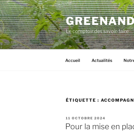
Aller
au
GREENAN
contenu
principal
Le comptoir des savoir-faire
Accueil
Actualités
Notre
ÉTIQUETTE :
ACCOMPAG
PUBLIÉ
11 OCTOBRE 2024
LE
Pour la mise en pl