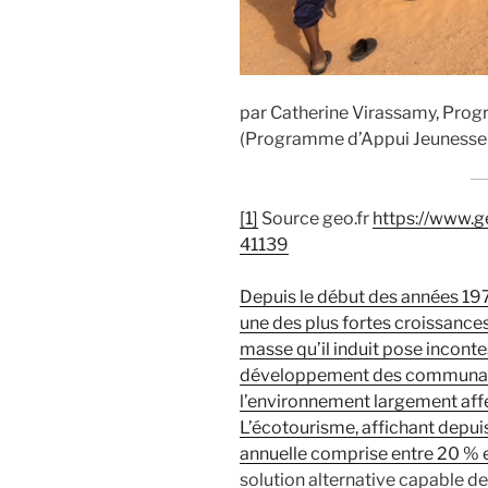
par Catherine Virassamy, Pro
(Programme d’Appui Jeunesse 
[1]
Source geo.fr
https://www.g
41139
Depuis le début des années 1970
une des plus fortes croissances 
masse qu’il induit pose incont
développement des communauté
l’environnement largement affe
L’écotourisme, affichant depui
annuelle comprise entre 20 % 
solution alternative capable d