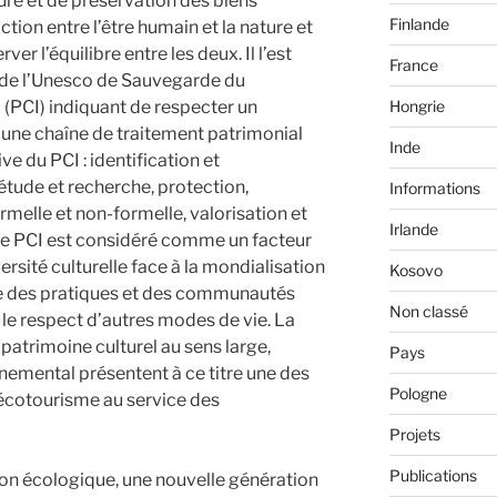
ure et de préservation des biens
Finlande
ction entre l’être humain et la nature et
er l’équilibre entre les deux. Il l’est
France
n de l’Unesco de Sauvegarde du
Hongrie
 (PCI) indiquant de respecter un
ne chaîne de traitement patrimonial
Inde
ive du PCI : identification et
tude et recherche, protection,
Informations
rmelle et non-formelle, valorisation et
Irlande
e, le PCI est considéré comme un facteur
ersité culturelle face à la mondialisation
Kosovo
ce des pratiques et des communautés
Non classé
e le respect d’autres modes de vie. La
 patrimoine culturel au sens large,
Pays
nemental présentent à ce titre une des
Pologne
’écotourisme au service des
Projets
Publications
n écologique, une nouvelle génération