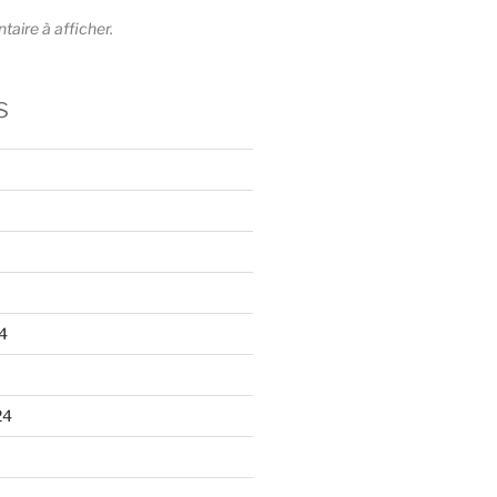
ire à afficher.
s
4
24