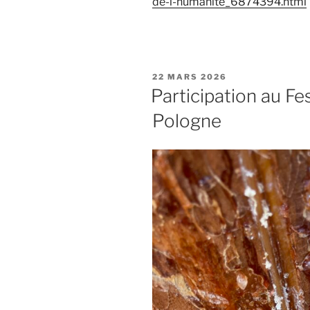
de-l-humanite_6874394.html
PUBLIÉ
22 MARS 2026
LE
Participation au Fe
Pologne