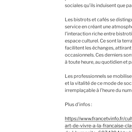
sociales qu’ils induisent que pa
Les bistrots et cafés se distin
service en créant une atmosphèr
l’interaction riche entre bistrot
espace culturel. Ce sont la terra
facilitent les échanges, attirant
occasionnels. Ces derniers sont
à toute heure, au quotidien et par
Les professionnels se mobilis
et la vitalité de ce mode de soci
irremplaçable à l’heure du num
Plus d’infos :
https://www.francetvinfo.fr/cu
art-de-vivre-a-la-francaise-cl