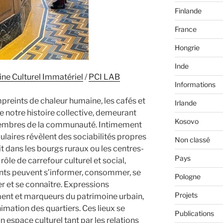
Finlande
France
Hongrie
Inde
ine Culturel Immatériel
/
PCI LAB
Informations
mpreints de chaleur humaine, les cafés et
Irlande
de notre histoire collective, demeurant
Kosovo
 membres de la communauté. Intimement
opulaires révèlent des sociabilités propres
Non classé
oit dans les bourgs ruraux ou les centres-
Pays
 rôle de carrefour culturel et social,
ants peuvent s’informer, consommer, se
Pologne
er et se connaître. Expressions
Projets
ment et marqueurs du patrimoine urbain,
nimation des quartiers. Ces lieux se
Publications
espace culturel tant par les relations