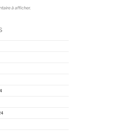
ire à afficher.
s
4
24