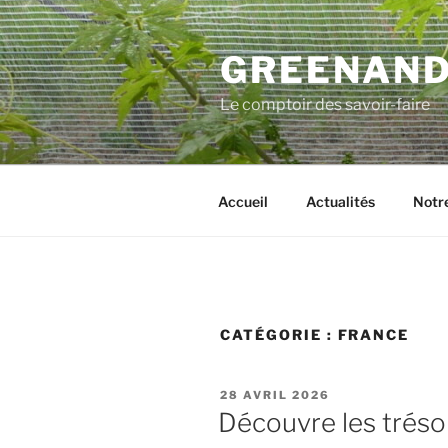
Aller
au
GREENAN
contenu
principal
Le comptoir des savoir-faire
Accueil
Actualités
Notre
CATÉGORIE :
FRANCE
PUBLIÉ
28 AVRIL 2026
LE
Découvre les trésor