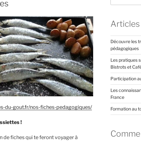
ues
Articles
Découvre les tr
pédagogiques
Les pratiques s
Bistrots et Caf
Participation a
Les connaissanc
France
es-du-gout.fr/nos-fiches-pedagogiques/
Formation au t
ssiettes !
Comment
 de fiches qui te feront voyager à